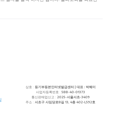
상호 :
등기부등본인터넷발급센터 | 대표 : 박혜미
사업자등록번호 :
588-40-01373
통신판매업신고 :
2025-서울서초-3409
침
주소 :
서초구 사임당로8길 13, 4층 402-L592호