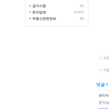
공지사항
(5)
문의답변
(2,105)
부동산관련정보
(6)
이
다
댓글
1
관리자
문의남
www.o