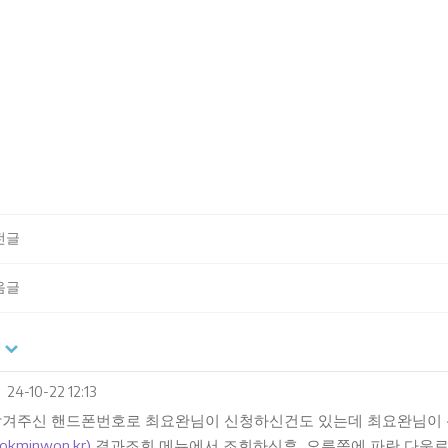
전글
음글
24-10-22 12:13
겨주신 핸드폰번호로 최요완님이 신청하신건도 있는데 최요완님이
kminwon.kr)
결과조회 메뉴에서 조회하신후, 오른쪽에 파란 다운로