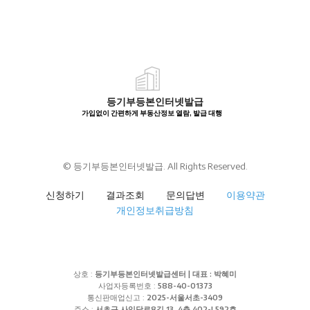
등기부등본인터넷발급
가입없이 간편하게 부동산정보 열람, 발급 대행
© 등기부등본인터넷발급. All Rights Reserved.
신청하기
결과조회
문의답변
이용약관
개인정보취급방침
상호 :
등기부등본인터넷발급센터 | 대표 : 박혜미
사업자등록번호 :
588-40-01373
통신판매업신고 :
2025-서울서초-3409
주소 :
서초구 사임당로8길 13, 4층 402-L592호